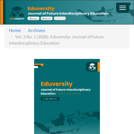
Main
Toggl
Navigation
navig
Main
Content
Sidebar
Home
Archives
Vol. 2 No. 1 (2026): Eduversity: Journal of Future
Interdisciplinary Education