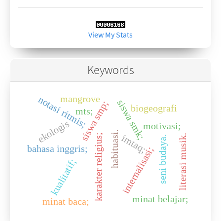
View My Stats
Keywords
mangrove
notasi ritmis;
siswa smk;
siswa smp;
biogeografi
mts;
ekologis
motivasi;
habituasi.
karakter religius;
imtaq;
literasi musik.
seni budaya.
bahasa inggris;
internalisasi;
kualitatif;
minat belajar;
minat baca;