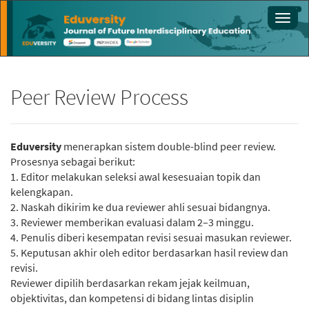
Main
Toggl
Navigation
navig
Main
Content
Sidebar
Peer Review Process
Eduversity
menerapkan sistem double-blind peer review.
Prosesnya sebagai berikut:
1. Editor melakukan seleksi awal kesesuaian topik dan
kelengkapan.
2. Naskah dikirim ke dua reviewer ahli sesuai bidangnya.
3. Reviewer memberikan evaluasi dalam 2–3 minggu.
4. Penulis diberi kesempatan revisi sesuai masukan reviewer.
5. Keputusan akhir oleh editor berdasarkan hasil review dan
revisi.
Reviewer dipilih berdasarkan rekam jejak keilmuan,
objektivitas, dan kompetensi di bidang lintas disiplin