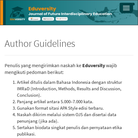
Main
Toggl
Navigation
navig
Main
Content
Sidebar
Author Guidelines
Penulis yang mengirimkan naskah ke
Eduversity
wajib
mengikuti pedoman berikut:
Artikel ditulis dalam Bahasa Indonesia dengan struktur
IMRaD (Introduction, Methods, Results and Discussion,
Conclusion).
Panjang artikel antara 5.000–7.000 kata.
Gunakan format sitasi APA Style edisi terbaru.
Naskah dikirim melalui sistem OJS dan disertai data
penunjang (jika ada).
Sertakan biodata singkat penulis dan pernyataan etika
publikasi.