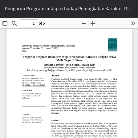
Return to Article Details
Pengaruh Program Imtaq terhadap Peningkatan Karakter Religius Siswa SMK Negeri 1 Sikur