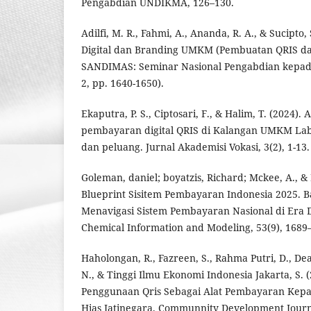
Pengabdian UNDIKMA, 126–130.
Adilfi, M. R., Fahmi, A., Ananda, R. A., & Sucipto
Digital dan Branding UMKM (Pembuatan QRIS dan
SANDIMAS: Seminar Nasional Pengabdian kepada 
2, pp. 1640-1650).
Ekaputra, P. S., Ciptosari, F., & Halim, T. (2024).
pembayaran digital QRIS di Kalangan UMKM La
dan peluang. Jurnal Akademisi Vokasi, 3(2), 1-13.
Goleman, daniel; boyatzis, Richard; Mckee, A., &
Blueprint Sisitem Pembayaran Indonesia 2025. B
Menavigasi Sistem Pembayaran Nasional di Era Di
Chemical Information and Modeling, 53(9), 1689–
Haholongan, R., Fazreen, S., Rahma Putri, D., Dea
N., & Tinggi Ilmu Ekonomi Indonesia Jakarta, S. 
Penggunaan Qris Sebagai Alat Pembayaran Kepa
Hias Jatinegara. Communnity Development Journa