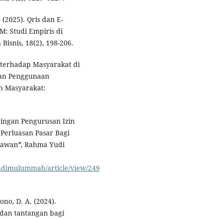
. (2025). Qris dan E-
M: Studi Empiris di
isnis, 18(2), 198-206.
S terhadap Masyarakat di
an Penggunaan
n Masyarakat:
mpingan Pengurusan Izin
erluasan Pasar Bagi
iawan*, Rahma Yudi
hadimulummah/article/view/249
ono, D. A. (2024).
dan tantangan bagi