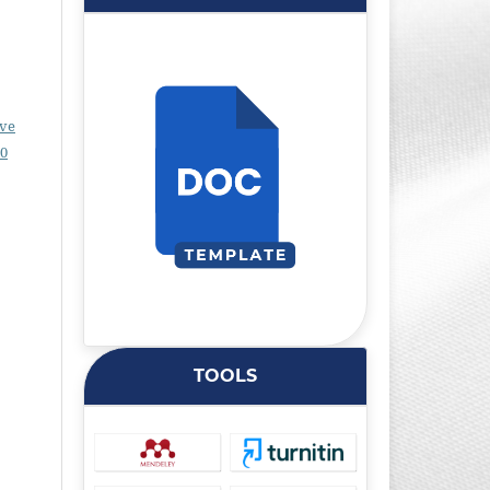
ive
.0
TOOLS