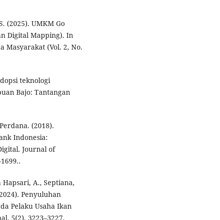
, S. (2025). UMKM Go
 Digital Mapping). In
Masyarakat (Vol. 2, No.
 Adopsi teknologi
buan Bajo: Tantangan
 Perdana. (2018).
ank Indonesia:
gital. Journal of
1699..
 Hapsari, A., Septiana,
(2024). Penyuluhan
da Pelaku Usaha Ikan
l, 5(2), 3223–3227.