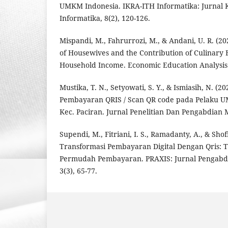
UMKM Indonesia. IKRA-ITH Informatika: Jurnal
Informatika, 8(2), 120-126.
Mispandi, M., Fahrurrozi, M., & Andani, U. R. (202
of Housewives and the Contribution of Culinary B
Household Income. Economic Education Analysis 
Mustika, T. N., Setyowati, S. Y., & Ismiasih, N. 
Pembayaran QRIS / Scan QR code pada Pelaku U
Kec. Paciran. Jurnal Penelitian Dan Pengabdian M
Supendi, M., Fitriani, I. S., Ramadanty, A., & Shof
Transformasi Pembayaran Digital Dengan Qris: T
Permudah Pembayaran. PRAXIS: Jurnal Pengabd
3(3), 65-77.