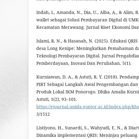
Indah, I., Amanda, N., Dia, U., Alba, A., & Alim, B
wallet sebagai Solusi Pembayaran Digital di UMK
Kecamatan Merawang. Jurnal Riset Ekonomi Dan B
Islami, R. N., & Hasanah, N. (2025). Edukasi QRI
desa Long Kenipe: Meningkatkan Pemahaman d
Teknologi Pembayaran Digital. Jurnal Pengabdia
Pemberdayaan, Inovasi Dan Perubahan, 5(1).
Kurniawan, D. A., & Astuti, R. Y. (2018). Penda
PIRT Sebagai Langkah Awal Pengembangan dan P
Produk Lokal IKM Ponorogo. Dhika Amalia Kurn
Astuti, 1(2), 93–101.
https://ejournal.unida.gontor.ac.id/index.php/k
3/1512
Listiyono, H., Sunardi, S., Wahyudi, E. N., & Diart
Dinamika implementasi QRIS: Meninjau peluang 